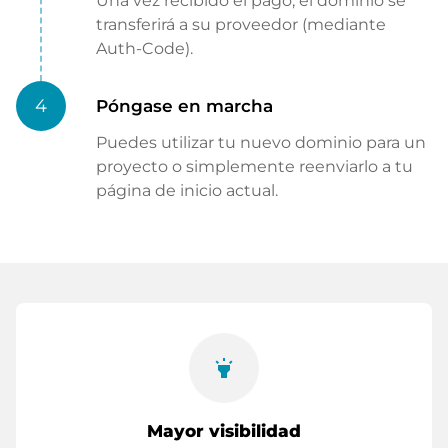
Una vez recibido el pago, el dominio se
transferirá a su proveedor (mediante
Auth-Code).
4
Póngase en marcha
Puedes utilizar tu nuevo dominio para un
proyecto o simplemente reenviarlo a tu
página de inicio actual.
highlight
Mayor visibilidad