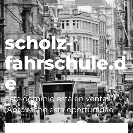
scholz-
fahrschule.d
e
Este dominio está en venta -
¡Aproveche esta oportunidad!