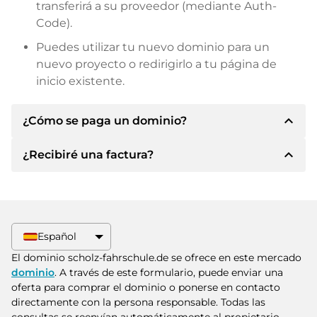
transferirá a su proveedor (mediante Auth-
Code).
Puedes utilizar tu nuevo dominio para un
nuevo proyecto o redirigirlo a tu página de
inicio existente.
expand_less
¿Cómo se paga un dominio?
expand_less
¿Recibiré una factura?
Tras llegar a un acuerdo, el propietario le
informará de los detalles del pago. A
continuación, el propietario le facilitará los datos
Sí, el vendedor le enviará la factura
bancarios SEPA y, si lo desea, también le ofrecerá
correspondiente. Para precios de compra
Paypal u otros métodos de pago.
superiores, también recibirá un contrato de
Español
compra adicional si lo solicita.
Indique siempre el nombre de dominio y el
El dominio scholz-fahrschule.de se ofrece en este mercado
número de factura al realizar la transferencia.
dominio
. A través de este formulario, puede enviar una
oferta para comprar el dominio o ponerse en contacto
directamente con la persona responsable. Todas las